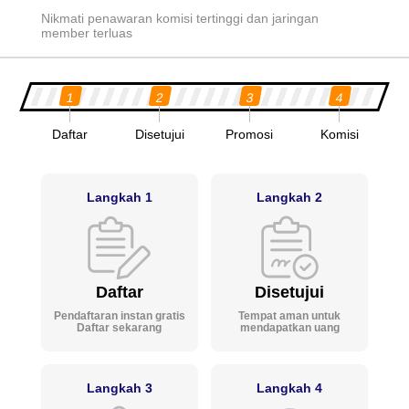
Nikmati penawaran komisi tertinggi dan jaringan
member terluas
1
2
3
4
Daftar
Disetujui
Promosi
Komisi
Langkah 1
Langkah 2
Daftar
Disetujui
Pendaftaran instan gratis
Tempat aman untuk
Daftar sekarang
mendapatkan uang
Langkah 3
Langkah 4