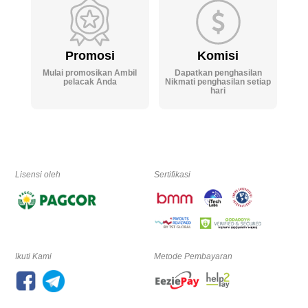
Promosi
Komisi
Mulai promosikan Ambil
Dapatkan penghasilan
pelacak Anda
Nikmati penghasilan setiap
hari
Lisensi oleh
Sertifikasi
Ikuti Kami
Metode Pembayaran