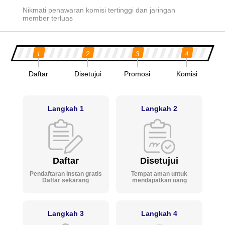
Nikmati penawaran komisi tertinggi dan jaringan
member terluas
1
2
3
4
Daftar
Disetujui
Promosi
Komisi
Langkah 1
Langkah 2
Daftar
Disetujui
Pendaftaran instan gratis
Tempat aman untuk
Daftar sekarang
mendapatkan uang
Langkah 3
Langkah 4