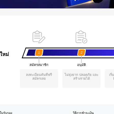
1
2
ใหม่
สมัครสมาชิก
อนุมัติ
ลงทะเบียนทันทีฟรี
ไม่ยุ่งยาก ปลอดภัย และ
เริ
สมัครเลย
สร้างรายได้
ใบรับรอง
วิธีการชำระเงิน