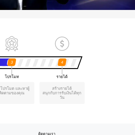
3
4
โปรโมท
รายได้
่มโปรโมต และหาผู้
สร้างรายได้
ติดตามของคุณ
สนุกกับการรับเงินได้ทุก
วัน
ติดตามเรา