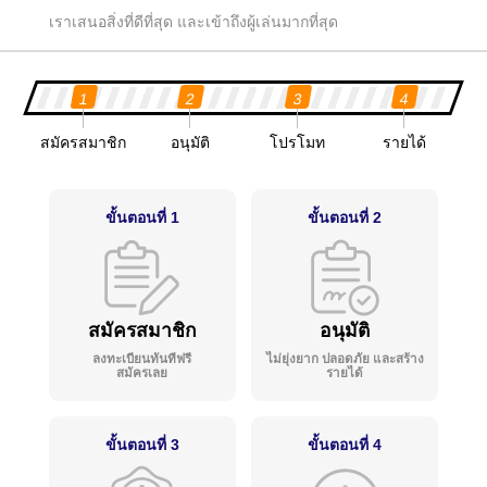
เราเสนอสิ่งที่ดีที่สุด และเข้าถึงผู้เล่นมากที่สุด
1
2
3
4
สมัครสมาชิก
อนุมัติ
โปรโมท
รายได้
ขั้นตอนที่ 1
ขั้นตอนที่ 2
สมัครสมาชิก
อนุมัติ
ลงทะเบียนทันทีฟรี
ไม่ยุ่งยาก ปลอดภัย และสร้าง
สมัครเลย
รายได้
ขั้นตอนที่ 3
ขั้นตอนที่ 4