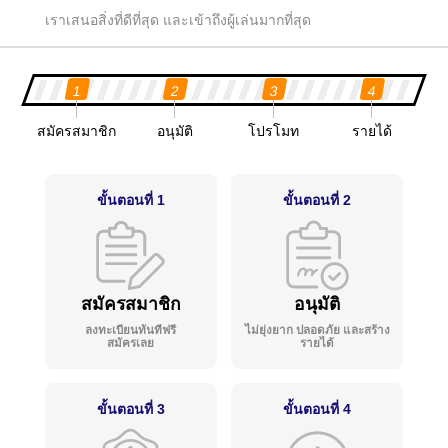
เราเสนอสิ่งที่ดีที่สุด และเข้าถึงผู้เล่นมากที่สุด
1
2
3
4
สมัครสมาชิก
อนุมัติ
โปรโมท
รายได้
ขั้นตอนที่ 1
ขั้นตอนที่ 2
สมัครสมาชิก
อนุมัติ
ลงทะเบียนทันทีฟรี
ไม่ยุ่งยาก ปลอดภัย และสร้าง
สมัครเลย
รายได้
ขั้นตอนที่ 3
ขั้นตอนที่ 4