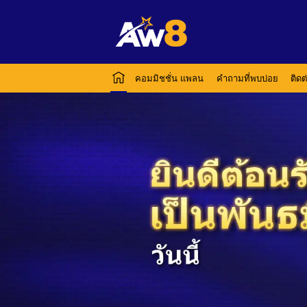
คอมมิชชั่น แพลน
คำถามที่พบบ่อย
ติดต