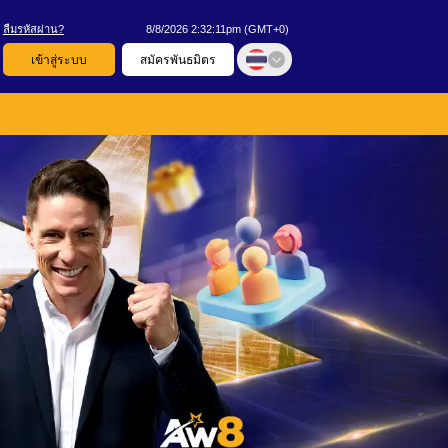
ลืมรหัสผ่าน?
8/8/2026 2:32:11pm
(
GMT+0
)
เข้าสู่ระบบ
สมัครพันธมิตร