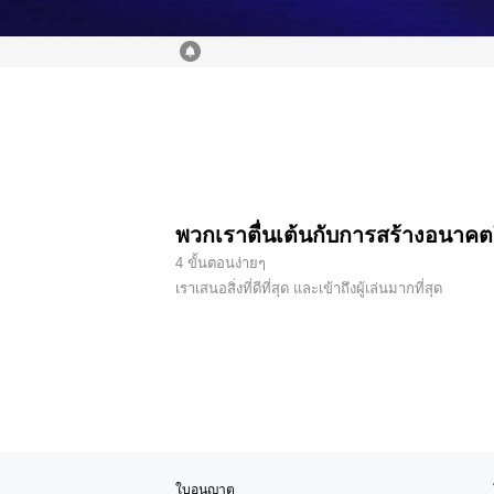
พวกเราตื่นเต้นกับการสร้างอนาคต
4 ขั้นตอนง่ายๆ
เราเสนอสิ่งที่ดีที่สุด และเข้าถึงผู้เล่นมากที่สุด
ใบอนุญาต