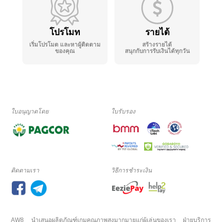
โปรโมท
รายได้
เริ่มโปรโมต และหาผู้ติดตาม
สร้างรายได้
ของคุณ
สนุกกับการรับเงินได้ทุกวัน
ใบอนุญาตโดย
ใบรับรอง
ติดตามเรา
วิธีการชำระเงิน
AW8 นำเสนอผลิตภัณฑ์เกมคุณภาพสูงมากมายแก่ผู้เล่นของเรา ฝ่ายบริการ