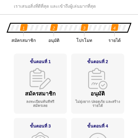
เราเสนอสิ่งที่ดีที่สุด และเข้าถึงผู้เล่นมากที่สุด
1
2
3
4
สมัครสมาชิก
อนุมัติ
โปรโมท
รายได้
ขั้นตอนที่ 1
ขั้นตอนที่ 2
สมัครสมาชิก
อนุมัติ
ลงทะเบียนทันทีฟรี
ไม่ยุ่งยาก ปลอดภัย และสร้าง
สมัครเลย
รายได้
ขั้นตอนที่ 3
ขั้นตอนที่ 4