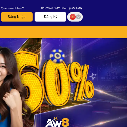
Quên mật khẩu?
8/8/2026 3:42:59am
(
GMT+0
)
Đăng Nhập
Đăng Ký