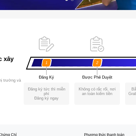
c xây
1
2
Đăng Ký
Được Phê Duyệt
hị trường và
Đăng ký tức thì miễn
Không có rắc rối, nơi
Bắ
phí
an toàn kiếm tiền
Grab
Đăng ký ngay
Chứng Chỉ
Phương thức thanh toán